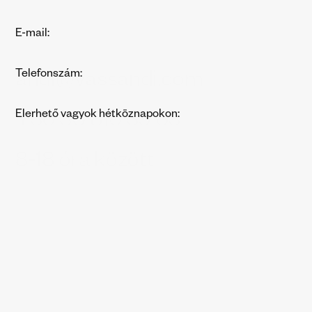
E-mail:
Telefonszám:
andi@vassandi.com
Elerhető vagyok hétköznapokon:
+36 30 816 39 63
8-18 óra között