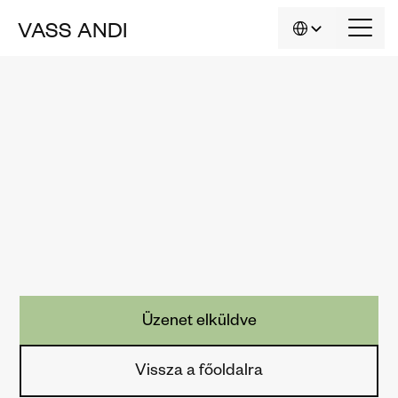
Select Language
VASS
ANDI
HU
Köszönöm a jelentkezésed.
Hamarosan jelentkezem a részletekkel — 
addig is, ha bármilyen kérdésed van, 
írj bátran: 
andi@vassandi.com
.
Köszönöm a bizalmadat, 
örülök, hogy találkozunk! — Andi
Üzenet elküldve
Vissza a főoldalra