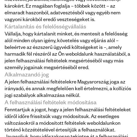
közvetett, járulékos, különleges vagy következményi 
károkért. Ez magában foglalja – többek között – az 
elmaradt haszonból, adatvesztésből vagy egyéb nem 
vagyoni károkból eredő veszteségeket is.
Kártalanítás és felelősségvállalás
Vállalja, hogy kártalanít minket, és mentesít a felelősség 
alól minden olyan igény, követelés vagy eljárás alól – 
beleértve az észszerű ügyvédi költségeket is –, amely 
harmadik fél részéről az Ön weboldalunk használatából, a 
jelen felhasználási feltételek megsértéséből vagy más 
személy jogainak megsértéséből ered.
Alkalmazandó jog
A jelen felhasználási feltételekre Magyarország joga az 
irányadó, és annak megfelelően kell értelmezni, a kollíziós 
jogi szabályok alkalmazása nélkül.
A felhasználási feltételek módosítása
Fenntartjuk a jogot, hogy a jelen felhasználási feltételeket 
időről időre frissítsük vagy módosítsuk. Az esetleges 
változásokról a módosított feltételek weboldalunkon 
történő közzétételével értesítjük a felhasználókat. 