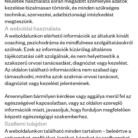
felületek használata során megadott személyes adatok 
kezelése bizalmasan történik, és minden szükséges 
technikai, szervezési, adatbiztonsági intézkedést 
megteszünk.
A weboldal használata
A weboldalunkon elérhető információk az általunk kínált 
coaching, pszichodráma és mindfulness szolgáltatásokról 
szólnak. Ezek az információk kizárólag általános 
tájékoztatási célt szolgálnak, és nem helyettesítik a 
szakszerű orvosi tanácsadást, diagnózist vagy kezelést. 
Az oldalon található információkra nem szabad úgy 
támaszkodni, mintha azok szakmai orvosi tanácsot, 
diagnózist vagy kezelést jelentenének.
Amennyiben bármilyen kérdése vagy aggálya merül fel az 
egészségével kapcsolatban, vagy az oldalon szereplő 
információk miatt, javasoljuk, hogy forduljon megfelelően 
képzett egészségügyi szakemberhez.
Szellemi tulajdon
A weboldalunkon található minden tartalom – beleértve a 