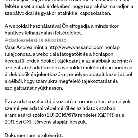
Javasoljuk, hogy időszakosan tekintse át a felhasználási 
feltételeket annak érdekében, hogy naprakész maradjon a 
szabályokkal és gyakorlatainkkal kapcsolatban.
A weboldal használatával Ön elfogadja a mindenkor 
hatályos felhasználási feltételeket.
Adatkezelési tájékoztató
Vass Andrea mint a 
http://www.vassandi.com
 honlap 
tulajdonosa, a weboldala látogatóit és a honlapon 
keresztül érdeklődőket tájékoztatja az alábbiak szerint: A 
szolgáltató/ adatkezelő a weboldal működtetése során az 
érdeklődők és jelentkezők személyes adatait kezeli abból 
a célból, hogy számukra megfelelő tájékoztatást és 
szolgáltatást nyújthasson.
Ez az adatkezelési tájékoztató a természetes személyek 
személyes adatai védelméről és az adatok szabad 
áramlásáról szóló (EU) 2016/679 rendelet (GDPR) és a 
2011. évi CXII. törvény alapján készült. 
Dokumentum letöltése itt: