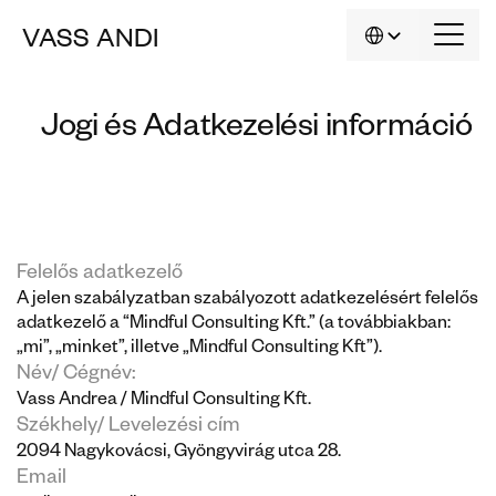
Select Language
VASS
ANDI
HU
Jogi és Adatkezelési információ
Felelős adatkezelő
A jelen szabályzatban szabályozott adatkezelésért felelős 
adatkezelő a “Mindful Consulting Kft.” (a továbbiakban: 
„mi”, „minket”, illetve „Mindful Consulting Kft”).
Név/ Cégnév:
Vass Andrea / Mindful Consulting Kft.
Székhely/ Levelezési cím
2094 Nagykovácsi, Gyöngyvirág utca 28.
Email