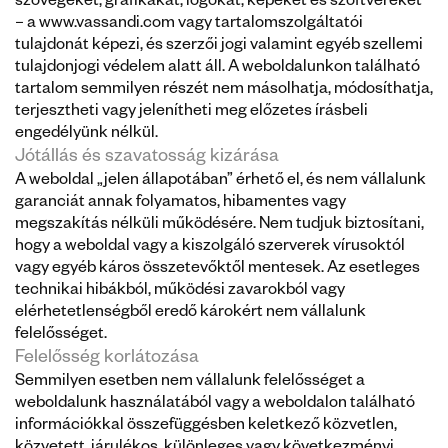
szövegeket, grafikákat, logókat, képeket és szoftvereket 
– a www.vassandi.com vagy tartalomszolgáltatói 
tulajdonát képezi, és szerzői jogi valamint egyéb szellemi 
tulajdonjogi védelem alatt áll. A weboldalunkon található 
tartalom semmilyen részét nem másolhatja, módosíthatja, 
terjesztheti vagy jelenítheti meg előzetes írásbeli 
engedélyünk nélkül.
Jótállás és szavatosság kizárása
A weboldal „jelen állapotában” érhető el, és nem vállalunk 
garanciát annak folyamatos, hibamentes vagy 
megszakítás nélküli működésére. Nem tudjuk biztosítani, 
hogy a weboldal vagy a kiszolgáló szerverek vírusoktól 
vagy egyéb káros összetevőktől mentesek. Az esetleges 
technikai hibákból, működési zavarokból vagy 
elérhetetlenségből eredő károkért nem vállalunk 
felelősséget.
Felelősség korlátozása
Semmilyen esetben nem vállalunk felelősséget a 
weboldalunk használatából vagy a weboldalon található 
információkkal összefüggésben keletkező közvetlen, 