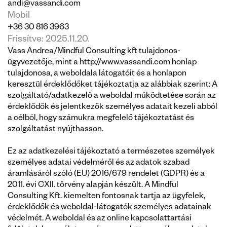
andi@vassandi.com
Mobil
+36 30 816 3963
Frissítve: 2025.11.20.
Vass Andrea/Mindful Consulting kft tulajdonos-
ügyvezetője, mint a 
http://www.vassandi.com
 honlap 
tulajdonosa, a weboldala látogatóit és a honlapon 
keresztül érdeklődőket tájékoztatja az alábbiak szerint: A 
szolgáltató/adatkezelő a weboldal működtetése során az 
érdeklődők és jelentkezők személyes adatait kezeli abból 
a célból, hogy számukra megfelelő tájékoztatást és 
szolgáltatást nyújthasson.
Ez az adatkezelési tájékoztató a természetes személyek 
személyes adatai védelméről és az adatok szabad 
áramlásáról szóló (EU) 2016/679 rendelet (GDPR) és a 
2011. évi CXII. törvény alapján készült. A Mindful 
Consulting Kft. kiemelten fontosnak tartja az ügyfelek, 
érdeklődők és weboldal-látogatók személyes adatainak 
védelmét. A weboldal és az online kapcsolattartási 