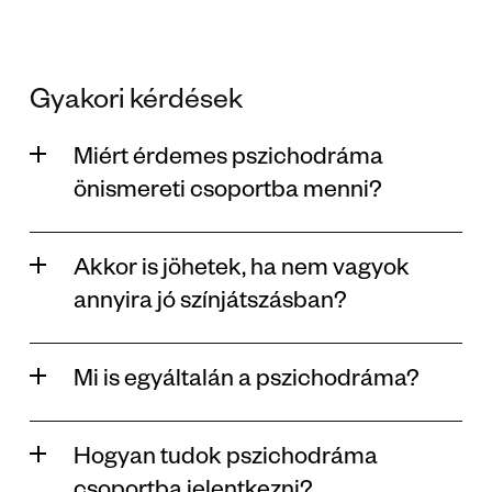
Gyakori kérdések
Miért érdemes pszichodráma 
önismereti csoportba menni? 
Akkor is jöhetek, ha nem vagyok 
annyira jó színjátszásban?
Mi is egyáltalán a pszichodráma? 
Hogyan tudok pszichodráma 