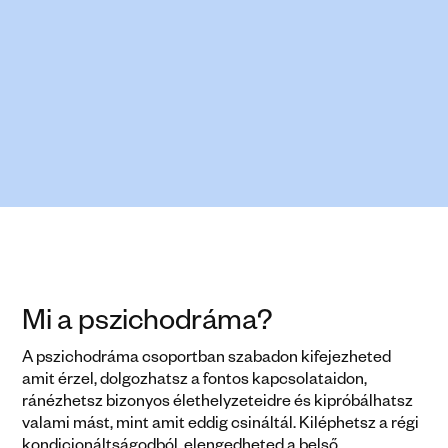
Legyél a saját életed rendezője
Érdeklődöm
Mi a pszichodráma?
A pszichodráma csoportban szabadon kifejezheted 
amit érzel, dolgozhatsz a fontos kapcsolataidon, 
ránézhetsz bizonyos élethelyzeteidre és kipróbálhatsz 
valami mást, mint amit eddig csináltál. Kiléphetsz a régi 