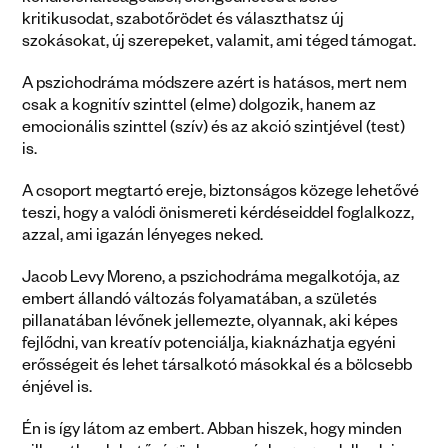
kondicionáltságodból, elengedheted a belső 
kritikusodat, szabotőrödet és választhatsz új 
szokásokat, új szerepeket, valamit, ami téged támogat.
A pszichodráma módszere azért is hatásos, mert nem 
csak a kognitív szinttel (elme) dolgozik, hanem az 
emocionális szinttel (szív) és az akció szintjével (test) 
is. 
A csoport megtartó ereje, biztonságos közege lehetővé 
teszi, hogy a valódi önismereti kérdéseiddel foglalkozz, 
azzal, ami igazán lényeges neked.
Jacob Levy Moreno, a pszichodráma megalkotója, az 
embert állandó változás folyamatában, a születés 
pillanatában lévőnek jellemezte, olyannak, aki képes 
fejlődni, van kreatív potenciálja, kiaknázhatja egyéni 
erősségeit és lehet társalkotó másokkal és a bölcsebb 
énjével is.
Én is így látom az embert. Abban hiszek, hogy minden 