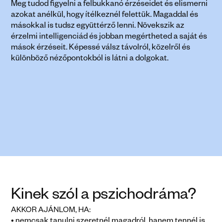
Meg tudod figyelni a felbukkanó érzéseidet és elismerni 
azokat anélkül, hogy ítélkeznél felettük. Magaddal és 
másokkal is tudsz együttérző lenni. Növekszik az 
érzelmi intelligenciád és jobban megértheted a saját és 
mások érzéseit. Képessé válsz távolról, közelről és 
különböző nézőpontokból is látni a dolgokat.
Kinek szól a pszichodráma? 
AKKOR AJÁNLOM, HA: