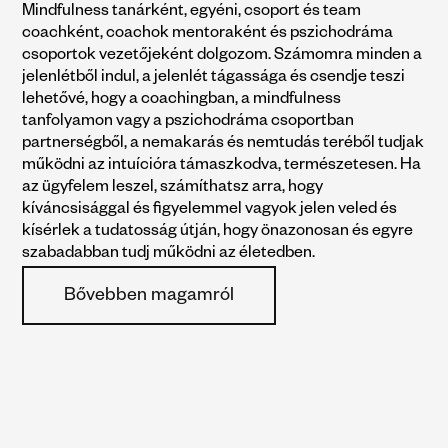
Mindfulness tanárként, egyéni, csoport és team 
coachként, coachok mentoraként és pszichodráma 
csoportok vezetőjeként dolgozom. Számomra minden a 
jelenlétből indul, a jelenlét tágassága és csendje teszi 
lehetővé, hogy a coachingban, a mindfulness 
tanfolyamon vagy a pszichodráma csoportban 
partnerségből, a nemakarás és nemtudás teréből tudjak 
működni az intuícióra támaszkodva, természetesen. Ha 
az ügyfelem leszel, számíthatsz arra, hogy 
kíváncsisággal és figyelemmel vagyok jelen veled és 
kísérlek a tudatosság útján, hogy önazonosan és egyre 
szabadabban tudj működni az életedben.
Bővebben magamról