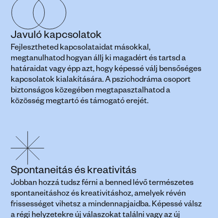
Javuló kapcsolatok
Fejlesztheted kapcsolataidat másokkal, 
megtanulhatod hogyan állj ki magadért és tartsd a 
határaidat vagy épp azt, hogy képessé válj bensőséges 
kapcsolatok kialakítására. A pszichodráma csoport 
biztonságos közegében megtapasztalhatod a 
közösség megtartó és támogató erejét.
Spontaneitás és kreativitás
Jobban hozzá tudsz férni a benned lévő természetes 
spontaneitáshoz és kreativitáshoz, amelyek révén 
frissességet vihetsz a mindennapjaidba. Képessé válsz 
a régi helyzetekre új válaszokat találni vagy az új 