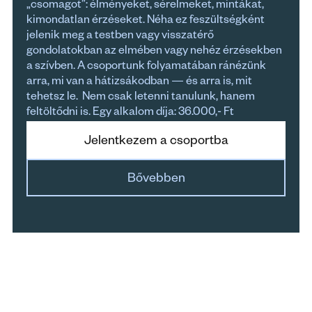
„csomagot”: élményeket, sérelmeket, mintákat, 
kimondatlan érzéseket. Néha ez feszültségként 
jelenik meg a testben vagy visszatérő 
gondolatokban az elmében vagy nehéz érzésekben 
a szívben. A csoportunk folyamatában ránézünk 
arra, mi van a hátizsákodban — és arra is, mit 
tehetsz le.  Nem csak letenni tanulunk, hanem 
feltöltődni is. Egy alkalom díja: 36.000,- Ft
Jelentkezem a csoportba
Bővebben