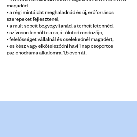
• nemcsak tanulni szeretnél magadról, hanem tennél is 
magadért,
• a régi mintáidat meghaladnád és új, erőforrásos 
szerepeket fejlesztenél,
• a múlt sebeit begyógyítanád, a terheit letennéd,
• szívesen lennél te a saját életed rendezője,
• felelősséget vállalnál és cselekednél magadért,
• és kész vagy elköteleződni havi 1 nap csoportos 
pszichodráma alkalomra, 1,5 éven át.