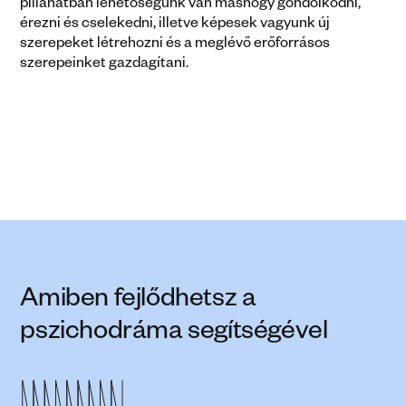
pillanatban lehetőségünk van máshogy gondolkodni, 
érezni és cselekedni, illetve képesek vagyunk új 
szerepeket létrehozni és a meglévő erőforrásos 
szerepeinket gazdagítani. 
Amiben fejlődhetsz a 
pszichodráma segítségével