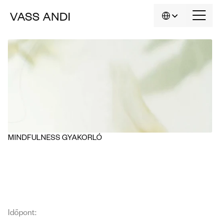
Select Language
VASS
ANDI
HU
MINDFULNESS GYAKORLÓ
Egynapos elmélyülés a tudatos 
jelenlétben
Időpont: