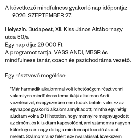
A következő mindfulness gyakorló nap időpontja: 
2026. SZEPTEMBER 27.
Helyszín: Budapest, XII. Kiss János Altábornagy 
utca 50/a 
Egy nap díja: 29 000 Ft
A programot tartja: VASS ANDI, MBSR és 
mindfulness tanár, coach és pszichodráma vezető.
Egy résztvevő megélése:
"Már harmadik alkalommal volt lehetőségem részt venni 
valamilyen mindfulness tematikájú alkalmon Andi 
vezetésével, és egyszerűen nem tudok betelni vele. Ez az 
egynapos gyakorló alkalom annyit adott, mintha egy hétig 
aludtam volna :D Hihetetlen, hogy mennyire megnyugodott 
az elmém, és ki tudtam kapcsolódni, ami számomra nagyon 
különleges és nagy dolog a mindennapi teendő áradat 
mellett. Számomra ez felért egy nyaralással. Igyekszem 