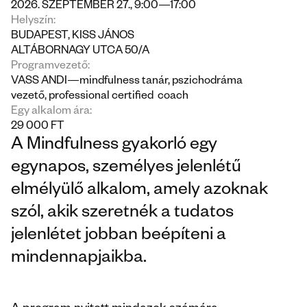
2026. SZEPTEMBER 27., 9:00—17:00
Helyszín:
BUDAPEST, KISS JÁNOS 
ALTÁBORNAGY UTCA 50/A
Programvezető:
VASS ANDI—mindfulness tanár, pszichodráma 
vezető, professional certified  coach
Egy alkalom ára:
29 000 FT
A Mindfulness gyakorló egy 
egynapos, személyes jelenlétű 
elmélyülő alkalom, amely azoknak 
szól, akik szeretnék a tudatos 
jelenlétet jobban beépíteni a 
mindennapjaikba.