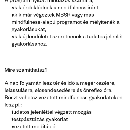
A program nyitott mindazok számára,
akik érdeklődnek a mindfulness iránt, 
akik már végeztek MBSR vagy más 
mindfulness-alapú programot és mélyítenék a 
gyakorlásukat, 
akik új lendületet szeretnének a tudatos jelenlét 
gyakorlásához.
Mire számíthatsz?
A nap folyamán lesz tér és idő a megérkezésre, 
lelassulásra, elcsendesedésre és önreflexióra. 
Részt vehetsz vezetett mindfulness gyakorlatokon, 
lesz pl.:
tudatos jelenléttel végzett mozgás
testpásztázás gyakorlat
vezetett meditáció