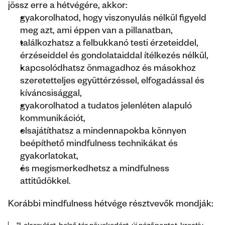
jössz erre a hétvégére, akkor:
gyakorolhatod, hogy viszonyulás nélkül figyeld 
meg azt, ami éppen van a pillanatban,
találkozhatsz a felbukkanó testi érzeteiddel, 
érzéseiddel és gondolataiddal ítélkezés nélkül,
kapcsolódhatsz önmagadhoz és másokhoz 
szeretetteljes együttérzéssel, elfogadással és 
kíváncsisággal,
gyakorolhatod a tudatos jelenléten alapuló 
kommunikációt,
elsajátíthatsz a mindennapokba könnyen 
beépíthető mindfulness technikákat és 
gyakorlatokat,
és megismerkedhetsz a mindfulness 
attitűdökkel.
Korábbi mindfulness hétvége résztvevők mondják: