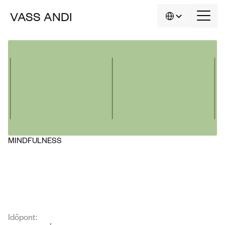
Select Language
VASS
ANDI
HU
MINDFULNESS
Mindfulness hétvége
Időpont: