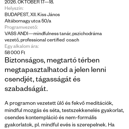
2026. OKTÓBER 17—18.
Helyszín:
BUDAPEST, XII. Kiss János 
Altábornagy utca 50/a
Programvezető:
VASS ANDI—mindfulness tanár, pszichodráma 
vezető, professional certified  coach
Egy alkalom ára:
58 000 Ft
Biztonságos, megtartó térben 
megtapasztalhatod a jelen lenni 
csendjét, tágasságát és 
szabadságát.
A programon vezetett ülő és fekvő meditációk, 
mindful mozgás és séta, testszekkenelés gyakorlat, 
csendes kontempláció és nem-formális 
gyakorlatok, pl. mindful evés is szerepelnek. Ha 