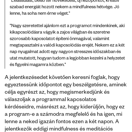
"Lelassulást, belső tér növekedést, új nézőpontot, kreatív 
szabad energiát hozott nekem a mindfulness hétvége. Jó 
lenne, ha soha nem érne véget."  
"Nagy szeretettel ajánlom ezt a programot mindenkinek, aki 
kikapcsolódásra vágyik a zajos világban és szeretne 
szorosabb kapcsolatot építeni önmagával, valamint 
megtapasztalni a valódi kapcsolódás erejét. Nekem ez a két 
nap nyugalmat adott egy nagyon stresszes időszakban és 
utat mutatott, hogyan tudom a legjobban kezelni a helyzetet 
és figyelni magamra közben."
A jelentkezésedet követően keresni foglak, hogy 
egyeztessünk időpontot egy beszélgetésre, aminek 
célja egyrészt az, hogy megismerkedjünk és 
válaszoljak a programmal kapcsolatos 
kérdéseidre, másrészt az, hogy kiderüljön, hogy ez 
a program-e a számodra megfelelő és ha igen, mi 
lenne a neked igazán fontos ezen a két napon. A 
jelentkezők eddigi mindfulness és meditációs 